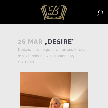
26 MAR
„DESIRE”
Dodano o 07:00 godz
w
Romans/erotyk
przez
blonderka
12 komentarzy
103
Likes