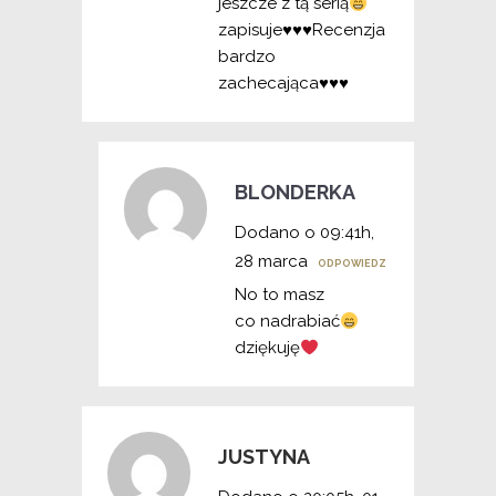
jeszcze z tą serią
zapisuje
♥️
♥️
♥️
Recenzja
bardzo
zachecająca
♥️
♥️
♥️
BLONDERKA
Dodano o 09:41h,
28 marca
ODPOWIEDZ
No to masz
co nadrabiać
dziękuję
JUSTYNA