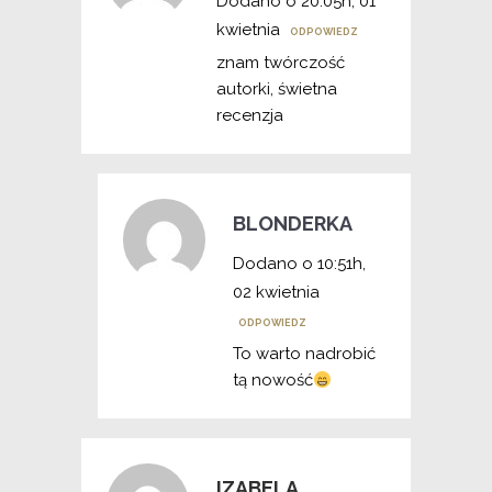
Dodano o 20:05h, 01
kwietnia
ODPOWIEDZ
znam twórczość
autorki, świetna
recenzja
BLONDERKA
Dodano o 10:51h,
02 kwietnia
ODPOWIEDZ
To warto nadrobić
tą nowość
IZABELA